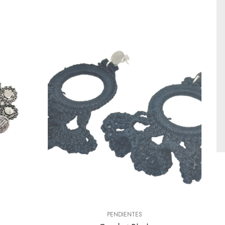
PENDIENTES
Caireles
18,00
€
IVA Incl.