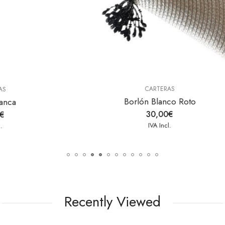
CARTERAS
CARTERAS
orlón Blanco Roto
Borlón Azabach
30,00
€
30,00
€
IVA Incl.
IVA Incl.
Recently Viewed